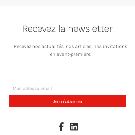
Recevez la newsletter
Recevez nos actualités, nos articles, nos invitations
en avant-première.
Email
Je m'abonne
F
L