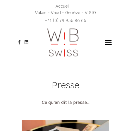
Aller
Accueil
au
Valais - Vaud - Genève - VISIO
contenu
+41 (0) 79 956 86 66
F
L
a
i
c
n
e
k
b
e
o
d
o
i
k
n
-
f
Presse
Ce qu’en dit la presse…