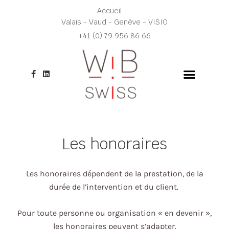
Aller
Accueil
au
Valais - Vaud - Genève - VISIO
contenu
+41 (0) 79 956 86 66
F
L
a
i
c
n
e
k
b
e
o
d
o
i
k
n
-
Les honoraires
f
Les honoraires dépendent de la prestation, de la
durée de l’intervention et du client.
Pour toute personne ou organisation « en devenir »,
les honoraires peuvent s’adapter.