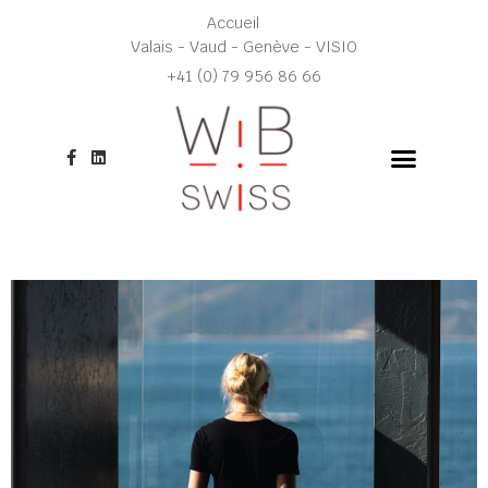
Aller
Accueil
au
Valais - Vaud - Genève - VISIO
contenu
+41 (0) 79 956 86 66
F
L
a
i
c
n
e
k
b
e
o
d
o
i
k
n
-
f