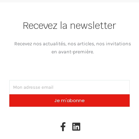
Recevez la newsletter
Recevez nos actualités, nos articles, nos invitations
en avant-première.
Email
Je m'abonne
F
L
a
i