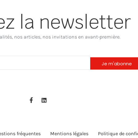
z la newsletter
lités, nos articles, nos invitations en avant-première.
Je m'abonne
F
L
a
i
c
n
e
k
b
e
o
d
o
i
stions fréquentes
Mentions légales
Politique de confi