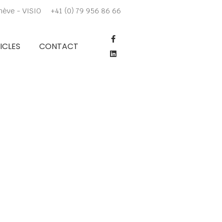
nève - VISIO
+41 (0) 79 956 86 66
F
L
a
i
ICLES
CONTACT
c
n
e
k
b
e
o
d
o
i
k
n
-
f