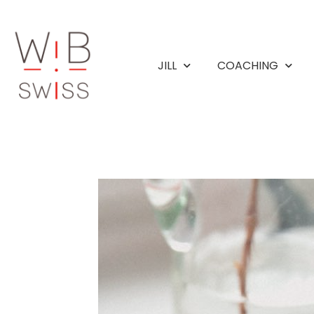
Aller
au
contenu
JILL
COACHING