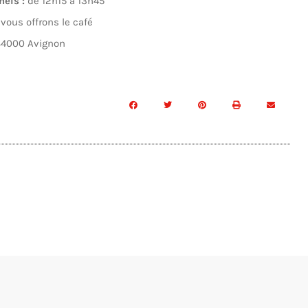
mels :
de 12h15 à 13h45
vous offrons le café
84000 Avignon