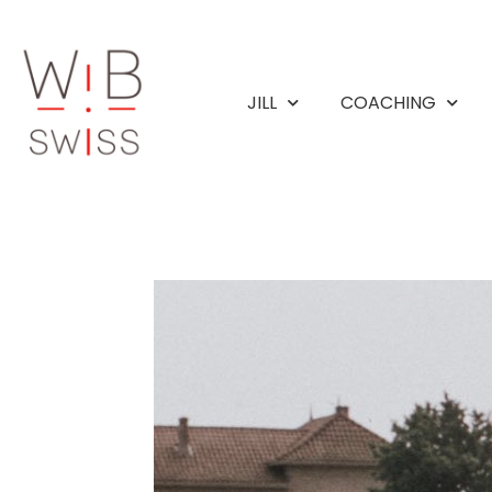
Aller
au
contenu
JILL
COACHING