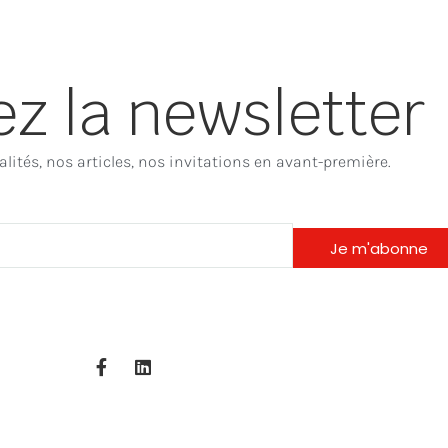
z la newsletter
lités, nos articles, nos invitations en avant-première.
Je m'abonne
F
L
a
i
c
n
e
k
b
e