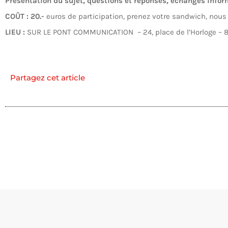
Présentation du sujet, questions et réponses, échanges infor
COÛT : 20.-
euros de participation, prenez votre sandwich, nous 
LIEU
:
SUR LE PONT COMMUNICATION – 24, place de l’Horloge – 
Partagez cet article