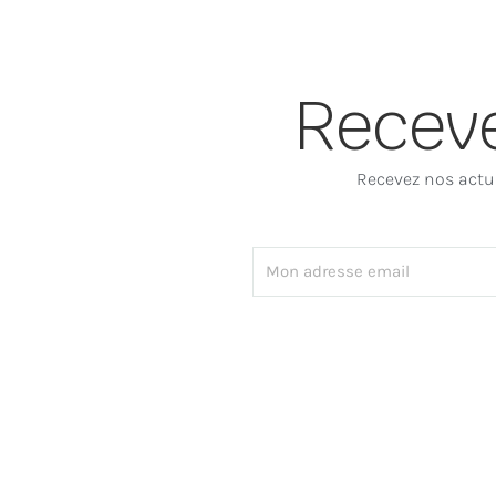
Receve
Recevez nos actua
Email