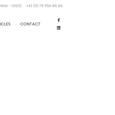
nève - VISIO
+41 (0) 79 956 86 66
F
L
a
i
ICLES
CONTACT
c
n
e
k
b
e
o
d
o
i
k
n
-
f