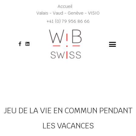
Aller
Accueil
au
Valais - Vaud - Genève - VISIO
contenu
+41 (0) 79 956 86 66
F
L
a
i
c
n
e
k
b
e
o
d
o
i
k
n
-
f
JEU DE LA VIE EN COMMUN PENDANT
LES VACANCES