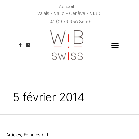
Aller
Accueil
au
Valais - Vaud - Genève - VISIO
contenu
+41 (0) 79 956 86 66
F
L
a
i
c
n
e
k
b
e
o
d
o
i
k
n
-
f
5 février 2014
Articles
,
Femmes
/
jill
Mon